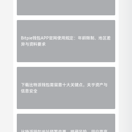
Bitpie钱包APP官网使用规定：年龄限制、地区差
异与资料要求
下载比特派钱包需留意十大关键点，关乎资产与
信息安全
比特派钱包地址频繁变更，暗藏风险，用户需高