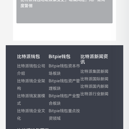
度警惕
比特派钱包
Bitpie钱包
比特派新闻资
讯
比特派钱包公司
Bitpie钱包资本市
比特派集团新闻
介绍
场板块
比特派国际新闻
比特派钱企业架
Bitpie钱包资产管
比特派国内新闻
构
理板块
比特派行业新闻
比特派钱发展模
Bitpie钱包产业整
式
合板块
比特派钱企业文
Bitpie钱包重点投
化
资领域