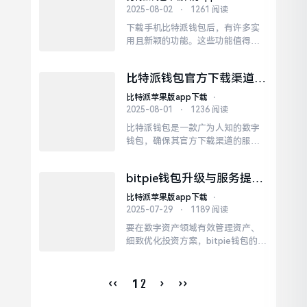
过吗？
2025-08-02
⋅
1261 阅读
下载手机比特派钱包后，有许多实
用且新颖的功能。这些功能值得去
探索，该钱包能让数字资产管理变
得更便捷，能让数字资产管理变得
比特派钱包官方下载渠道超
更安全，还为用户提供了不少贴心
靠谱，安全稳定助您安心管
的设计。
比特派苹果版app下载
⋅
理数字资产
2025-08-01
⋅
1236 阅读
比特派钱包是一款广为人知的数字
钱包，确保其官方下载渠道的服务
质量和支持至关重要。该钱包为用
户提供了安全稳定的下载途径，并
bitpie钱包升级与服务提
且在用户使用过程中提供全面的技
升：打造优质数字资产管理
术帮助。
比特派苹果版app下载
⋅
环境
2025-07-29
⋅
1189 阅读
要在数字资产领域有效管理资产、
细致优化投资方案，bitpie钱包的版
本升级和用户服务水平的提升显得
尤为重要。这两者相互促进，版本
升级为提升用户服务提供了坚实基
‹‹
2
›
››
1
础