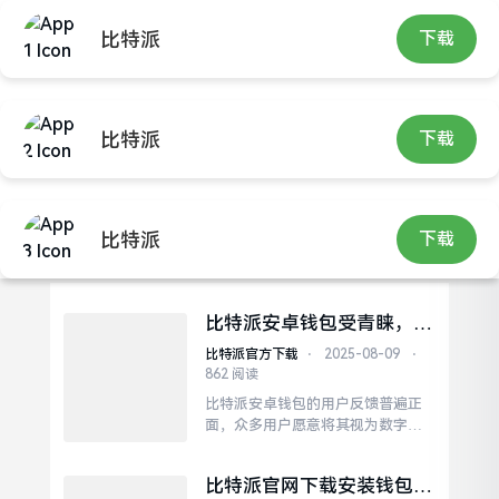
比特派
下载
比特派最新官网
比特派
下载
比特派钱包（Bitpie Wallet）是一款以安全和易用
著称的数字资产钱包，支持多种加密货币的存储、
管理和交易。
比特派
下载
比特派安卓钱包受青睐，安
全性强且操作简单是关键
比特派官方下载
⋅
2025-08-09
⋅
862 阅读
比特派安卓钱包的用户反馈普遍正
面，众多用户愿意将其视为数字资
产管理的优选方案，原因众多。这
款钱包在数字资产管理领域表现出
比特派官网下载安装钱包指
色，能够充分满足众多用户的需