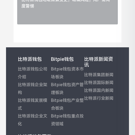
度警惕
比特派钱包
Bitpie钱包
比特派新闻资
讯
比特派钱包公司
Bitpie钱包资本市
比特派集团新闻
介绍
场板块
比特派国际新闻
比特派钱企业架
Bitpie钱包资产管
比特派国内新闻
构
理板块
比特派行业新闻
比特派钱发展模
Bitpie钱包产业整
式
合板块
比特派钱企业文
Bitpie钱包重点投
化
资领域