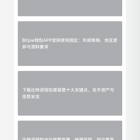
Bitpie钱包APP官网使用规定：年龄限制、地区差
异与资料要求
下载比特派钱包需留意十大关键点，关乎资产与
信息安全
比特派钱包地址频繁变更，暗藏风险，用户需高