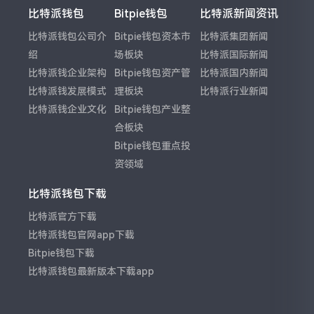
比特派钱包
Bitpie钱包
比特派新闻资讯
比特派钱包公司介
Bitpie钱包资本市
比特派集团新闻
绍
场板块
比特派国际新闻
比特派钱企业架构
Bitpie钱包资产管
比特派国内新闻
比特派钱发展模式
理板块
比特派行业新闻
比特派钱企业文化
Bitpie钱包产业整
合板块
Bitpie钱包重点投
资领域
比特派钱包下载
比特派官方下载
比特派钱包官网app下载
Bitpie钱包下载
比特派钱包最新版本下载app