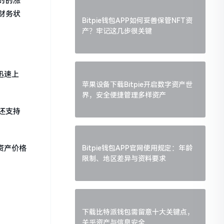
时的涨
财务状
Bitpie钱包APP如何妥善保管NFT资
产？牢记这几步很关键
迅速上
苹果设备下载Bitpie开启数字资产世
界，安全便捷管理多样资产
还支持
资产价格
Bitpie钱包APP官网使用规定：年龄
限制、地区差异与资料要求
下载比特派钱包需留意十大关键点，
关乎资产与信息安全