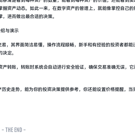
能够清楚看到每种资产的数量，能看到每种资产的价值，还能看到实
掌握资产动态。如此一来，在数字资产的管理上，就能像掌控自己的
掌，进而做出最合适的决策。
交易，其界面简洁易懂，操作流程顺畅，新手和有经验的投资者都能
的决定。
资产转账，转账时系统会自动进行安全验证，确保交易准确无误，它
析资产历史走势，能为你的投资决策提供参考，你还能设置价格提醒，当
- THE END -