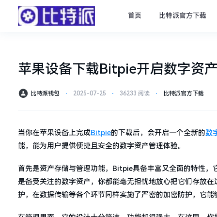
首页
比特派官方下载
苹果设备下载Bitpie开启数字
比特派钱包
⋅
2025-07-25
⋅
36233 阅读
⋅
比特派官方下载
当你在苹果设备上完成
Bitpie
的下载后，会开启一个全新的
数
能，能为用户提供便捷且安全的数字资产管理体验。
首先是资产存储与管理功能，Bitpie具备丰富又全面的特
是备受关注的数字资产，你都能毫无担忧地放心把它们存放在
护，在数据传输等各个环节同样实施了严密的加密防护，它能