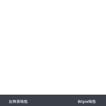
比特派钱包
Bitpie钱包