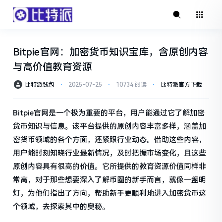
Bitpie官网：加密货币知识宝库，含原创内容
与高价值教育资源
比特派钱包
⋅
2025-07-25
⋅
10734 阅读
⋅
比特派官方下载
Bitpie官网是一个极为重要的平台，用户能通过它了解加密
货币知识与信息。该平台提供的原创内容丰富多样，涵盖加
密货币领域的各个方面，还紧跟行业动态。借助这些内容，
用户能时刻知晓行业最新情况，及时把握市场变化，且这些
原创内容具有很高的价值。它所提供的教育资源价值同样非
常高，对于那些想要深入了解币圈的新手而言，就像一盏明
灯，为他们指出了方向，帮助新手更顺利地进入加密货币这
个领域，去探索其中的奥秘。