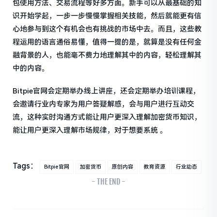
包使用方法、交易流程等好多方面。新手可以从最基础的知
识开始学起，一步一步慢慢掌握相关技能，然后就能更有信
心地参与到这个有机会也有挑战的市场中去。而且，这些教
程运用的语言通俗易懂，值得一提的是，就算是没有任何金
融背景的人，也能毫不费力地理解其中的内容，轻松理解其
中的内容。
Bitpie官网会定期举办线上讲座，还会定期举办培训课程，
会邀请行业内专家为用户答疑解惑，会与用户进行互动交
流，这种实时沟通方式能让用户更深入理解加密货币知识，
能让用户更深入理解市场规律，对于想要系统 。
Tags：
Bitpie官网
加密货币
原创内容
教育资源
行业动态
- THE END -