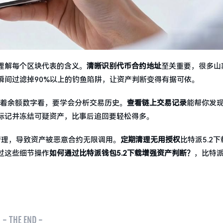
理解每个区块代表的含义。
清晰识别代币合约地址
至关重要，很多山
瞬间过滤掉90%以上的钓鱼陷阱，让资产判断变得有据可依。
盯着余额数字看，要学会分析交易历史。
查看链上交易记录
能帮你发
标记并冻结可疑资产，比事后追回要轻松得多。
管理，导致资产被恶意合约无限调用。
定期清理无用授权
比特派5.2
过这些细节操作
如何通过比特派钱包5.2下载增强资产判断？
，比特派
- THE END -