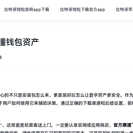
比特派钱包官网app下载
比特派钱包下载官方app
比特派苹
看懂钱包资产
载
关心的不只是安装包怎么来，更是装好后怎么让数字资产更安全。作
于用户如何使用它来辅助决策。通过正确的下载渠道和后续设置，能
版”，这简直是给黑客送上门。一定要认准官网或应用商店，
官方渠道