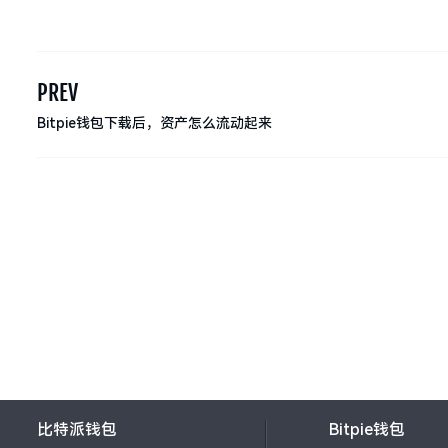
PREV
Bitpie钱包下载后，资产怎么流动起来
比特派钱包
Bitpie钱包