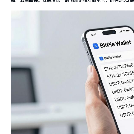
唯一安全路径
。安装后第一时间就是核对版本号，确保是5.2