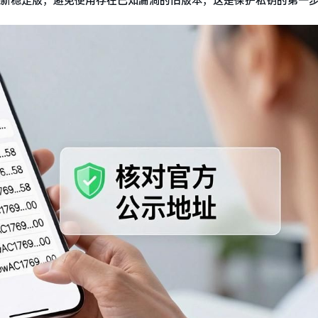
最新稳定版，避免使用存在已知漏洞的旧版本，这是保护私钥的第一