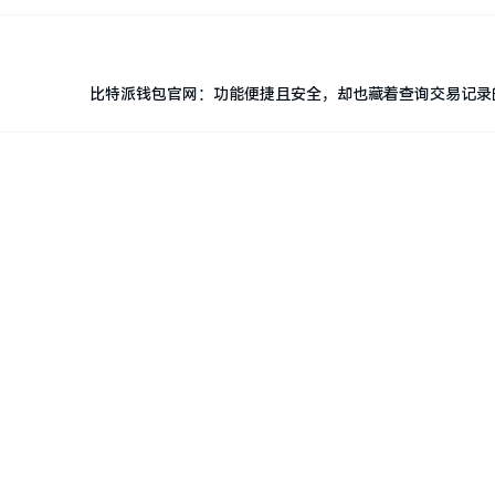
比特派钱包官网：功能便捷且安全，却也藏着查询交易记录