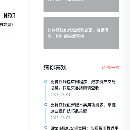
NEXT
的难题？
比特派钱包地址频繁变更，暗藏风
险，用户需高度警惕
猜你喜欢
换一换
比特派钱包应用程序：数字资产交易
必备，快速交易指南请查收
2025-08-01
比特派钱包新版本实用功能多，掌握
这些操作技巧很关键
2025-08-05
Bitpie钱包安卓官网：加密货币管理平