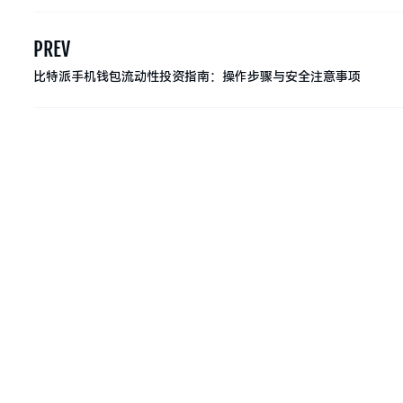
PREV
比特派手机钱包流动性投资指南：操作步骤与安全注意事项