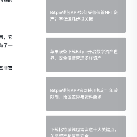
可靠的
Bitpie钱包APP如何妥善保管NFT资
产？牢记这几步很关键
且，它
有了一
苹果设备下载Bitpie开启数字资产世
界，安全便捷管理多样资产
些非官
Bitpie钱包APP官网使用规定：年龄
限制、地区差异与资料要求
下载比特派钱包需留意十大关键点，
关乎资产与信息安全