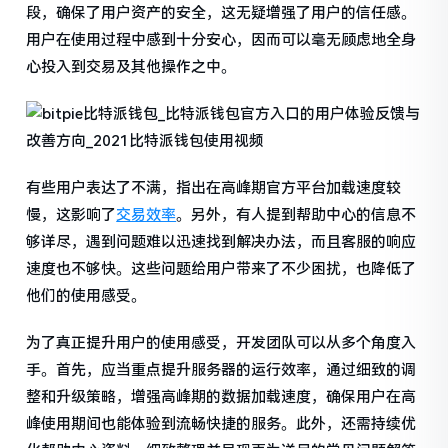
段，确保了用户资产的安全，这无疑增强了用户的信任感。
用户在使用过程中感到十分安心，因而可以毫无顾虑地全身
心投入到交易及其他操作之中。
有些用户表达了不满，指出在高峰期官方平台加载速度较
慢，这影响了
交易效率
。另外，有人提到帮助中心的信息不
够详尽，遇到问题难以迅速找到解决办法，而且客服的响应
速度也不够快。这些问题给用户带来了不少困扰，也降低了
他们的使用感受。
为了真正提升用户的使用感受，开发团队可以从多个角度入
手。首先，应当重点提升服务器的运行效率，通过细致的调
整和升级策略，增强高峰期的数据加载速度，确保用户在高
峰使用期间也能体验到流畅快捷的服务。此外，还需持续优