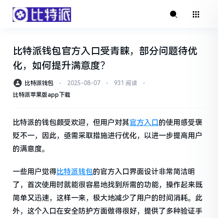
比特派钱包官方入口受青睐，部分问题待优
化，如何提升满意度？
比特派钱包
⋅
2025-08-07
⋅
931 阅读
⋅
比特派苹果版app下载
比特派的钱包颇受欢迎，但用户对其
官方入口
的使用感受褒
贬不一，因此，亟需采取措施进行优化，以进一步提高用户
的满意度。
一些用户觉得
比特派钱包
的官方入口界面设计非常简洁明
了，首次使用时就能很容易地找到所需的功能，操作起来既
简单又迅速，这样一来，极大地减少了用户的时间消耗。此
外，这个入口在安全防护方面做得很好，提供了多种验证手