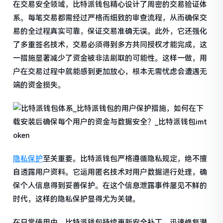
在交易安全领域，比特派钱包精心设计了周密的交易验证体
系。每笔交易都需经过严格而细致的审查流程，从而确保交
易的全过程真实可靠，保证交易准确无误。此外，它还强化
了多重签名技术，交易必须得到多方共同授权才能完成，这
一措施显著减少了资金被非法刷取的可能性。这样一做，用
户在交易过程中就能感到更加放心，根本无需忧虑会遭遇无
端的资金损失。
隐私保护
至关重要。比特派钱包严格遵循隐私规定，绝不擅
自透露用户资料。它运用匿名技术对用户数据进行处理，确
保个人信息得到妥善保护。在这个信息泄露事件屡见不鲜的
时代，这样的隐私保护显得尤为关键。
在日常使用中，比特派钱包持续更新安全补丁，迅速修复潜