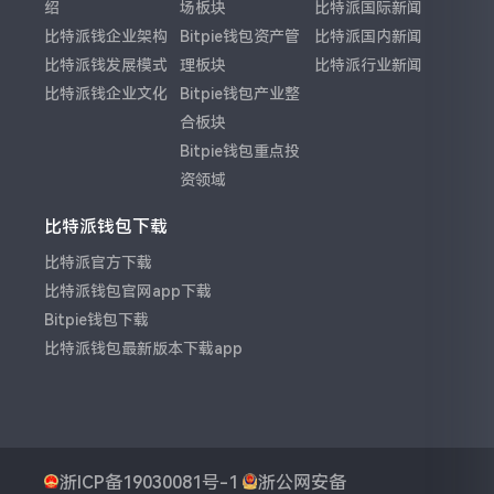
绍
场板块
比特派国际新闻
比特派钱企业架构
Bitpie钱包资产管
比特派国内新闻
比特派钱发展模式
理板块
比特派行业新闻
比特派钱企业文化
Bitpie钱包产业整
合板块
Bitpie钱包重点投
资领域
比特派钱包下载
比特派官方下载
比特派钱包官网app下载
Bitpie钱包下载
比特派钱包最新版本下载app
浙ICP备19030081号-1
浙公网安备