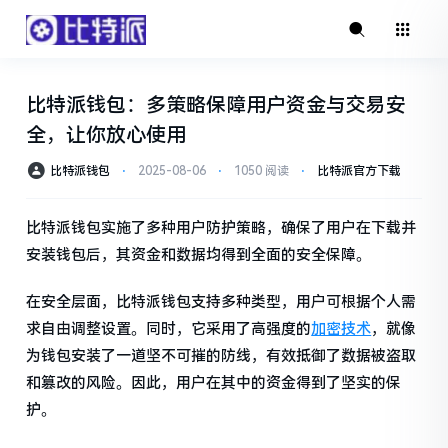
比特派钱包：多策略保障用户资金与交易安
全，让你放心使用
比特派钱包
⋅
2025-08-06
⋅
1050 阅读
⋅
比特派官方下载
比特派钱包实施了多种用户防护策略，确保了用户在下载并
安装钱包后，其资金和数据均得到全面的安全保障。
在安全层面，比特派钱包支持多种类型，用户可根据个人需
求自由调整设置。同时，它采用了高强度的
加密技术
，就像
为钱包安装了一道坚不可摧的防线，有效抵御了数据被盗取
和篡改的风险。因此，用户在其中的资金得到了坚实的保
护。