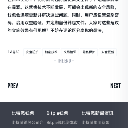
在漏洞。这就像技术不断发展，可能会出现新的安全风险，
钱包会迅速更新并解决这些问题。同时，用户应设置复杂密
码，启用双重验证，并定期备份钱包文件。大家对这些建议
的实施效果有何见解？不妨在评论区分享你的想法。
Tags：
安全防护
加密技术
交易验证
隐私保护
安全更新
- THE END -
PREV
NEXT
比特派钱包
Bitpie钱包
比特派新闻资讯
比特派钱包公司介
Bitpie钱包资本市
比特派集团新闻