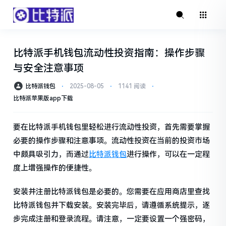
比特派手机钱包流动性投资指南：操作步骤
与安全注意事项
比特派钱包
⋅
2025-08-05
⋅
1141 阅读
⋅
比特派苹果版app下载
要在比特派手机钱包里轻松进行流动性投资，首先需要掌握
必要的操作步骤和注意事项。流动性投资在当前的投资市场
中颇具吸引力，而通过
比特派钱包
进行操作，可以在一定程
度上增强操作的便捷性。
安装并注册比特派钱包是必要的。您需要在应用商店里查找
比特派钱包并下载安装。安装完毕后，请遵循系统提示，逐
步完成注册和登录流程。请注意，一定要设置一个强密码，