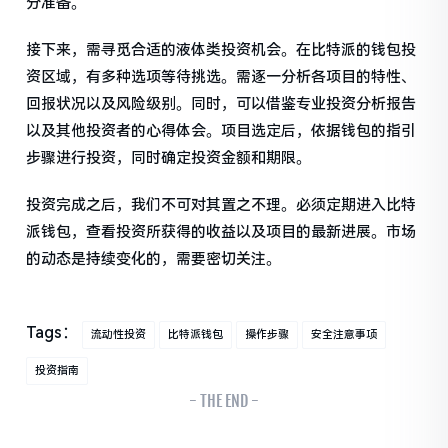
分准备。
接下来，需寻觅合适的液体类投资机会。在比特派的钱包投
资区域，有多种选项等待挑选。需逐一分析各项目的特性、
回报状况以及风险级别。同时，可以借鉴专业投资分析报告
以及其他投资者的心得体会。项目选定后，依据钱包的指引
步骤进行投资，同时确定投资金额和期限。
投资完成之后，我们不可对其置之不理。必须定期进入比特
派钱包，查看投资所获得的收益以及项目的最新进展。市场
的动态是持续变化的，需要密切关注。
Tags：
流动性投资
比特派钱包
操作步骤
安全注意事项
投资指南
- THE END -