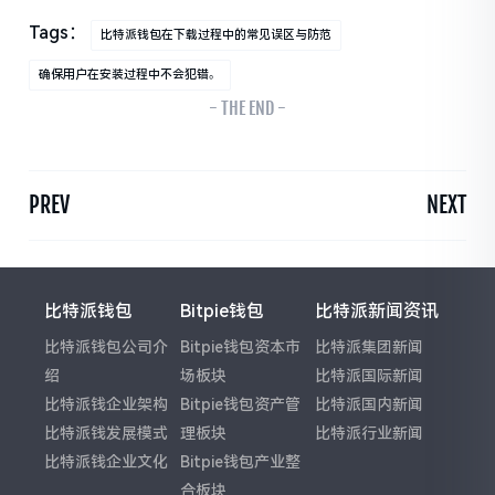
Tags：
比特派钱包在下载过程中的常见误区与防范
确保用户在安装过程中不会犯错。
- THE END -
PREV
NEXT
比特派钱包
Bitpie钱包
比特派新闻资讯
比特派钱包公司介
Bitpie钱包资本市
比特派集团新闻
绍
场板块
比特派国际新闻
比特派钱企业架构
Bitpie钱包资产管
比特派国内新闻
比特派钱发展模式
理板块
比特派行业新闻
比特派钱企业文化
Bitpie钱包产业整
合板块