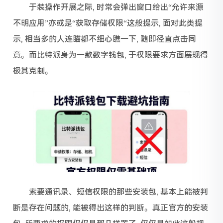
于装操作开展之际, 时常会弹出窗口给出“允许来源
不明应用”亦或是“获取存储权限“这般提示, 面对此类提
示, 相当多的人连瞄都不细心瞧一下, 随即径直点击同
意。而比特派身为一款数字钱包, 于权限要求方面展现得
极其克制。
索要通讯录、短信权限的那些安装包, 基本上能被判
断是存在问题的, 能被得出这样的判断。真正官方的安装