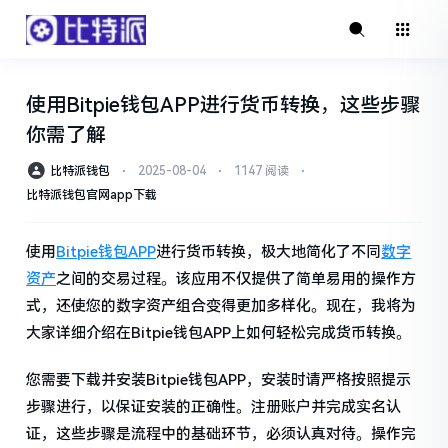
使用Bitpie钱包APP进行货币转换，这些步骤
你需了解
比特派钱包
⋅
2025-08-04
⋅
1147 阅读
⋅
比特派钱包官网app下载
使用
Bitpie钱包APP
进行货币转换，极大地简化了不同
数字
资产
之间的交易过程。该应用不仅提供了简单易用的操作方
式，还使您的数字资产组合变得更加多样化。现在，我将为
大家详细介绍在Bitpie钱包APP上如何轻松完成货币转换。
您需要下载并安装Bitpie钱包APP，安装时请严格按照提示
步骤进行，以保证安装的正确性。注册账户并完成实名认
证，这些步骤是流程中的基础环节，必须认真对待。操作完