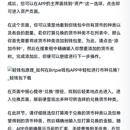
成后，您可以在APP的主界面找到“资产”这一选项，点击即
可进入资产页面。
在这个页面，你可以清楚地看到你钱包中所有货币的种类以
及各自的数量。若你打算兑换的货币种类不在列表中，那么
你首先需要将该货币种类添加到钱包里。为此，请点击“添
加币种”，然后在搜索框中精确输入你想要添加的货币名
称。完成添加后，你便可以继续进行下一步操作。
在页面中细心搜寻“兑换”按钮，找到后轻柔地点击进入。进
入兑换页面，眼前便显现出多种可供选择的兑换货币种类。
在此环节，请仔细挑选您打算用于兑换的货币种类以及您希
望得到的货币种类，然后精确地输入您打算兑换的金额。随
后，APP会明确展示当前的汇率、手续费等相关信息，在您