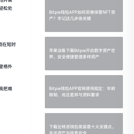
地开展
轻松处
Bitpie钱包APP如何妥善保管NFT资
产？牢记这几步很关键
能在短时
苹果设备下载Bitpie开启数字资产世
界，安全便捷管理多样资产
里格外
我把难
Bitpie钱包APP官网使用规定：年龄
限制、地区差异与资料要求
下载比特派钱包需留意十大关键点，
关乎资产与信息安全