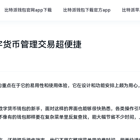
比特派钱包官网app下载
比特派钱包下载官方app
比特派苹
数字货币管理交易超便捷
的重点在于它的易用性和使用体验，它在设计和功能安排上颇为用心
数字货币钱包的新手，面对这样的界面也能够很快熟悉，各类操作引
不像有的钱包那样要在复杂菜单里反复查找，能大幅节省不少时间，