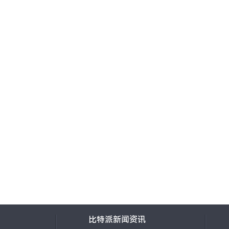
比特派新闻资讯