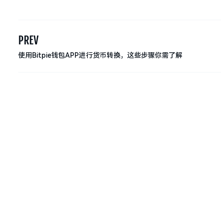
PREV
使用Bitpie钱包APP进行货币转换，这些步骤你需了解