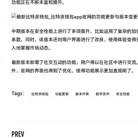
功能正在不断丰富和提升。
中期版本在安全性能上进行了多项提升，比如运用了复杂的加
系数。同时，该版本还对用户界面进行了改良，使用体验变得
入地掌握市场动态。
最新版本新增了社交互动的功能，用户得以在社区中进行交流
外，官网的界面也得到了优化，使得功能展示更加直观明了。
Tags：
比特派钱包
功能更新
版本升级
数字货币
安全性能
PREV