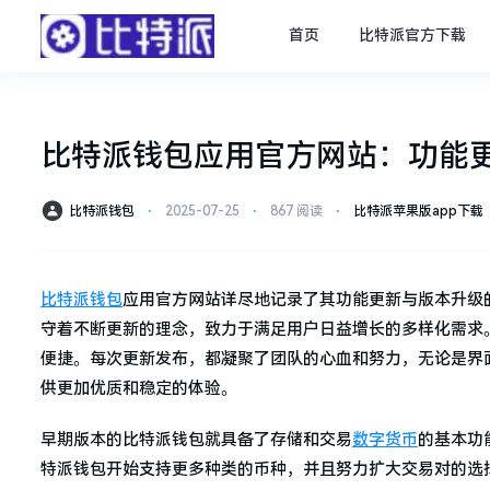
首页
比特派官方下载
比特派钱包应用官方网站：功能
比特派钱包
⋅
2025-07-25
⋅
867 阅读
⋅
比特派苹果版app下载
比特派钱包
应用官方网站详尽地记录了其功能更新与版本升级
守着不断更新的理念，致力于满足用户日益增长的多样化需求
便捷。每次更新发布，都凝聚了团队的心血和努力，无论是界
供更加优质和稳定的体验。
早期版本的比特派钱包就具备了存储和交易
数字货币
的基本功
特派钱包开始支持更多种类的币种，并且努力扩大交易对的选