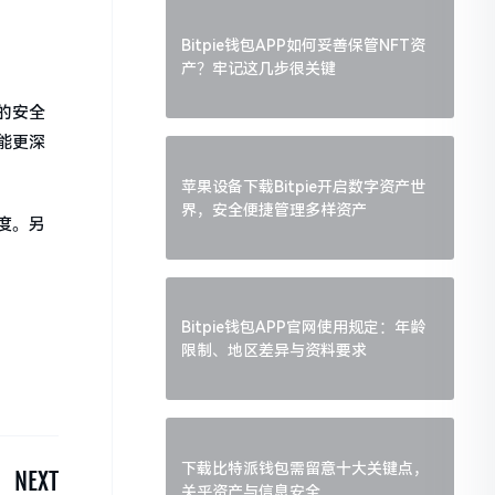
Bitpie钱包APP如何妥善保管NFT资
产？牢记这几步很关键
的安全
能更深
苹果设备下载Bitpie开启数字资产世
界，安全便捷管理多样资产
度。另
Bitpie钱包APP官网使用规定：年龄
限制、地区差异与资料要求
下载比特派钱包需留意十大关键点，
NEXT
关乎资产与信息安全