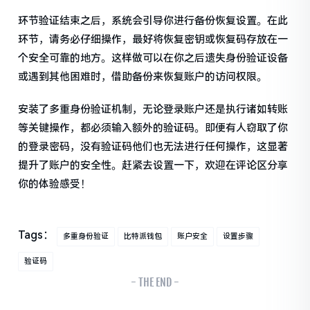
环节验证结束之后，系统会引导你进行备份恢复设置。在此
环节，请务必仔细操作，最好将恢复密钥或恢复码存放在一
个安全可靠的地方。这样做可以在你之后遗失身份验证设备
或遇到其他困难时，借助备份来恢复账户的访问权限。
安装了多重身份验证机制，无论登录账户还是执行诸如转账
等关键操作，都必须输入额外的验证码。即便有人窃取了你
的登录密码，没有验证码他们也无法进行任何操作，这显著
提升了账户的安全性。赶紧去设置一下，欢迎在评论区分享
你的体验感受！
Tags：
多重身份验证
比特派钱包
账户安全
设置步骤
验证码
- THE END -