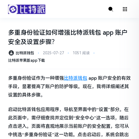
多重身份验证如何增强比特派钱包 app 账户
安全及设置步骤？
比特派钱包
⋅
2025-07-27
⋅
1051 阅读
⋅
比特派苹果版app下载
多重身份验证作为一种增强
比特派钱包
app 账户安全的有效
手段，显著提高了账户的防护等级。现在，我将详细阐述其
设置的具体步骤。
启动比特派钱包应用程序，导航至界面中的“设置”部分。在
此页面中，需仔细查找并定位到“安全中心”这一选项，随后
点击进入。页面将直观地展示当前账户的安全配置，您可从
中挑选“多重身份验证”这一功能。点击启动后，系统会跳出