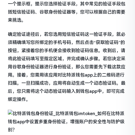
一个提示框，提示您选择验证手段，其中常见的验证手段包
括短信验证码、谷歌身份验证器等，您可以根据自己的需要
来挑选。
确定验证途径后，若您选用短信验证码这一验证手段，就必
须精确填写您所绑定的手机号码，然后点击“获取验证码”的
按钮，紧接着您的手机便会接收到验证码信息。收到后，请
将此验证码填写至指定区域，并完成确认步骤。若您决定采
用谷歌身份验证器进行身份验证，那么您需要先下载这款应
用。接着，您需用该应用对比特派钱包app上的二维码进行
扫描。一旦扫描成功，应用将自动生成一个动态验证码。最
后，您只需将这个动态验证码输入到钱包app中，即可完成
绑定操作。