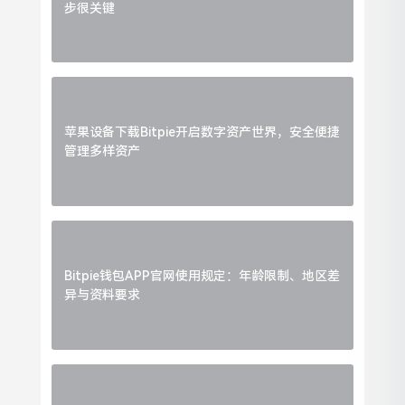
步很关键
苹果设备下载Bitpie开启数字资产世界，安全便捷
管理多样资产
Bitpie钱包APP官网使用规定：年龄限制、地区差
异与资料要求