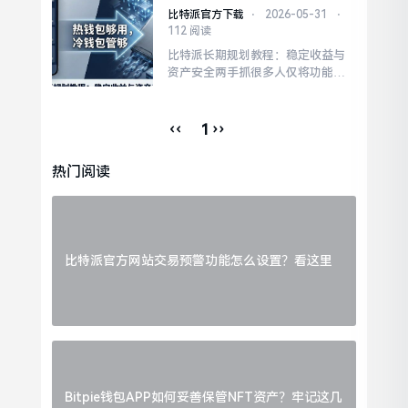
收益与资产安全两手抓
币行为,而是要明晰在未来起码几个
比特派官方下载
⋅
2026-05-31
⋅
月甚至几年的时间里
112 阅读
比特派长期规划教程：稳定收益与
资产安全两手抓很多人仅将功能强
大的比特派当作转账工具,然而真正
的高手会运用比特派去开展资产的
长线布局,长期规划的要诀并非在于
‹‹
››
1
短期波动,而是在于账户结构以及安
全策略的构建。
热门阅读
比特派官方网站交易预警功能怎么设置？看这里
Bitpie钱包APP如何妥善保管NFT资产？牢记这几