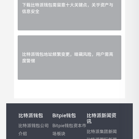
下载比特派钱包需留意十大关键点，关乎资产与
信息安全
比特派钱包地址频繁变更，暗藏风险，用户需高
度警惕
比特派钱包
Bitpie钱包
比特派新闻资
讯
比特派钱包公司
Bitpie钱包资本市
比特派集团新闻
介绍
场板块