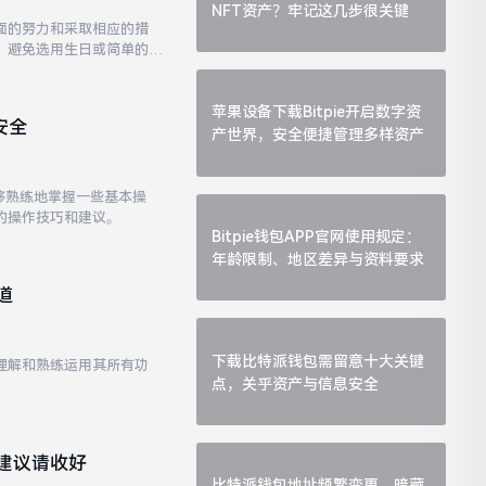
NFT资产？牢记这几步很关键
面的努力和采取相应的措
，避免选用生日或简单的数
苹果设备下载Bitpie开启数字资
安全
产世界，安全便捷管理多样资产
能够熟练地掌握一些基本操
的操作技巧和建议。
Bitpie钱包APP官网使用规定：
年龄限制、地区差异与资料要求
道
下载比特派钱包需留意十大关键
理解和熟练运用其所有功
点，关乎资产与信息安全
。
建议请收好
比特派钱包地址频繁变更，暗藏