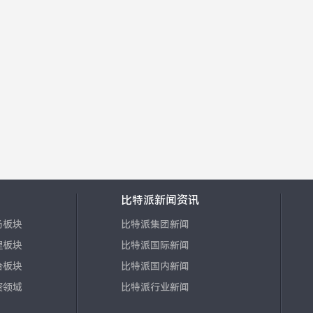
比特派新闻资讯
场板块
比特派集团新闻
理板块
比特派国际新闻
合板块
比特派国内新闻
资领域
比特派行业新闻