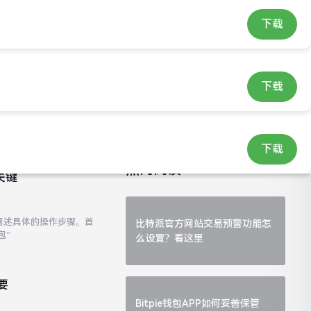
下载
苹果版app下载
下载
密货币的存储、管理和交易。
下载
热门阅读
关键
一阐述具体的操作步骤。首
比特派官方网站交易预警功能怎
包”
么设置？看这里
要
Bitpie钱包APP如何妥善保管