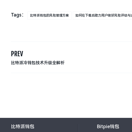
Tags：
比特派钱包的风险管理方案
如何在下载后助力用户做好风险评估与
PREV
比特派冷钱包技术升级全解析
比特派钱包
Bitpie钱包