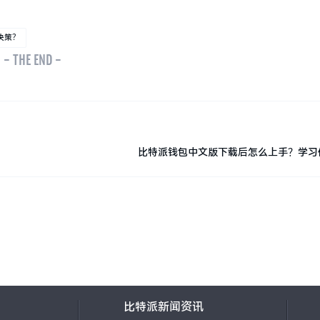
决策？
- THE END -
比特派钱包中文版下载后怎么上手？学习
比特派新闻资讯