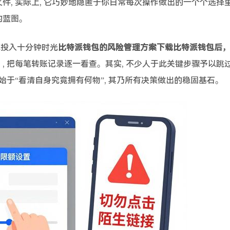
件, 实际上, 它巧妙地隐匿于你日常每次操作做出的一个个选择
的蓝图。
你投入十分钟时光
比特派钱包的风险管理方案下载比特派钱包后
？
, 把每笔转账记录逐一看查。其实, 不少人于此关键步骤予以跳过
始于“看清自身究竟拥有何物”, 其乃所有决策做出的稳固基石。