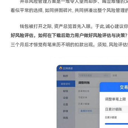
并非风险管理方案是一堆令人望而却步、晦涩难懂的文
看似平常的选择, 如同拼图碎片, 共同拼凑出整个风险管理
钱包被打开之际, 资产总览首先入眼。于此,诚心建议
好风险评估，如何在下载后助力用户做好风险评估与决策
三个月后才惊觉有笔来历不明的扣款出现。须知, 风险评估