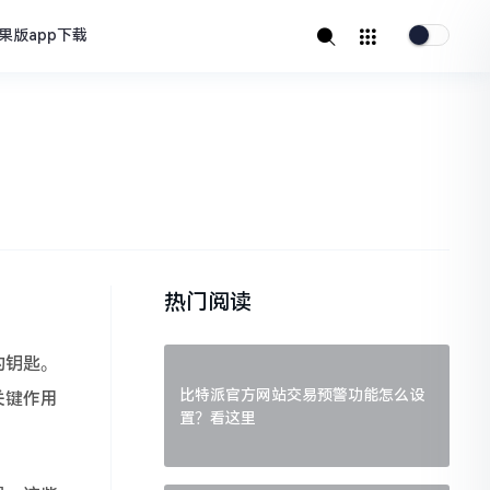
果版app下载
热门阅读
的钥匙。
比特派官方网站交易预警功能怎么设
关键作用
置？看这里