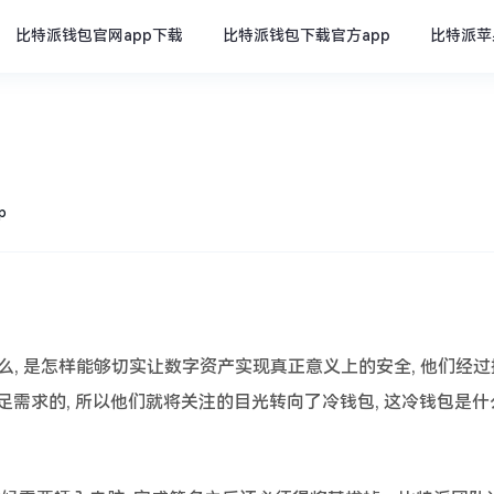
比特派钱包官网app下载
比特派钱包下载官方app
比特派苹
p
么, 是怎样能够切实让数字资产实现真正意义上的安全, 他们经
足需求的, 所以他们就将关注的目光转向了冷钱包, 这冷钱包是什么