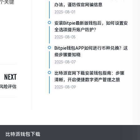
一个关键
办法，谨防假官网骗信息
2025-08-01
安装Bitpie最新版钱包后，如何设置安
全选项提升账户防护？
2025-08-05
Bitpie钱包APP如何进行币种兑换？这
些步骤要知晓
2025-08-07
比特派官网下载安装钱包指南：步骤
NEXT
清晰，开启便捷数字资产管理之旅
风险评估
2025-08-09
比特派钱包下载