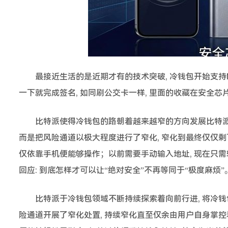
最接近生活的是近期才有的技术突破, 冷钱包开始支持NF
一下就完成签名, 如同刷公交卡一样, 里面的收藏在安全
比特派使得冷钱包的路朝着越来越窄的方向发展比特派
而是把风险通道以极大程度进行了窄化, 窄化到最终仅仅剩
仅依靠手机便能够操作；以前需要手动输入地址, 现在只
回应: 到底怎样才可以让“绝对安全”不再等同于“极度麻烦”
比特派于冷钱包领域不断持续探索着向前行进, 将冷钱
险通道开展了窄化处置, 持续窄化直至仅余由用户自身掌控