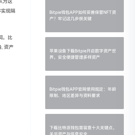
认为这
够实现隔
Bitpie钱包APP如何妥善保管NFT资
产？牢记这几步很关键
词。比
, 资产
苹果设备下载Bitpie开启数字资产世
界，安全便捷管理多样资产
Bitpie钱包APP官网使用规定：年龄
限制、地区差异与资料要求
下载比特派钱包需留意十大关键点，
关乎资产与信息安全