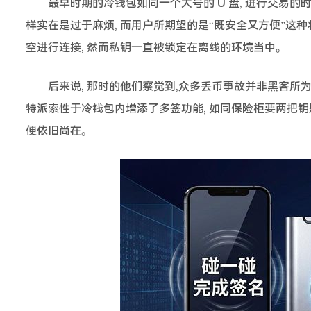
最早时期的冷钱包如同一个大号的 U 盘, 进行交易
样实在是过于麻烦, 而用户所期望的是“既安全又方便”这
空进行连接, 然而私钥一直被锁定在离线的环境当中。
后来说, 那时的他们察觉到,众多丢币事故并非黑客所
特派索性于冷钱包内增添了多签功能, 如同保险柜要两把钥
便依旧尚在。