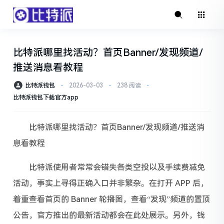
比特派哪里找活动？首页Banner/发现频道/
推送消息看教程
比特派钱包
⋅
2026-03-03
⋅
238 阅读
⋅
比特派钱包下载官方app
比特派哪里找活动？首页Banner/发现频道/推送消
息看教程
比特派使用者常常会错失各类空投以及手续费减免
活动，事实上寻得正确入口并非繁杂。在打开 APP 后，
着重查看首页的 Banner 轮播图，查看“发现”频道的置顶
公告，官方推出的最新活动都会在此处展示。另外，钱