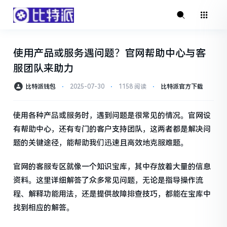
使用产品或服务遇问题？官网帮助中心与客
服团队来助力
比特派钱包
⋅
2025-07-30
⋅
1158 阅读
⋅
比特派官方下载
使用各种产品或服务时，遇到问题是很常见的情况。官网设
有帮助中心，还有专门的客户支持团队，这两者都是解决问
题的关键途径，能帮助我们迅速且高效地克服难题。
官网的客服专区就像一个知识宝库，其中存放着大量的信息
资料。这里详细解答了众多常见问题，无论是指导操作流
程、解释功能用法，还是提供故障排查技巧，都能在宝库中
找到相应的解答。