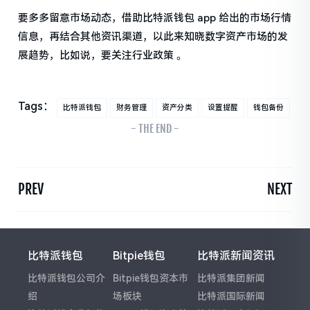
要多多留意市场动态，借助比特派钱包 app 给出的市场行情
信息，再结合其他资讯渠道，以此来知晓数字资产市场的发
展趋势，比如说，要关注行业政策 。
Tags：
比特派钱包
财务管理
资产分类
设置提醒
钱包备份
- THE END -
PREV
NEXT
比特派钱包
Bitpie钱包
比特派新闻资讯
比特派钱包公司介
Bitpie钱包资本市
比特派集团新闻
绍
场板块
比特派国际新闻