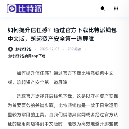
如何提升信任感？通过官方下载比特派钱包
中文版，筑起资产安全第一道屏障
比特派钱包
⋅
2025-12-03
⋅
289 阅读
⋅
比特派钱包官网app下载
如何提升信任感？通过官方下载比特派钱包中文
版，筑起资产安全第一道屏障
选取官方途径开展钱包下载，这是以守护资产安保
为首要要务的关键步骤。比特派钱包是一款于日常运用
里较为常用的工具。当我们借助其官网或者经过官方认
证的应用商店得到中文版时，能极为高效地避开那些被