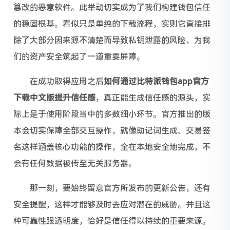
篡改的恶意软件。此举动切实成为了我们构建钱包信任
的稳固根基。看似只是单纯的下载流程，实则它直接排
除了大部分因来源不清楚而导致私钥泄露的风险，为我
们的资产安全筑起了一道重要屏障。
在成功取得应用之后
如何通过比特派钱包app官方
下载中文版提升信任感
，真正能生成信任感的源头，实
际上是于使用阶段当中的多数细小环节。官方推出的版
本会切实保障全部交互操作，就像助记词生成、交易签
名这样涵盖核心功能的操作，全在本地安全地完成，不
会有任何数据被传至无关服务器。
那一刻，要始终留意官方所发布的更新公告，还有
安全提醒，这样才能够及时去应对潜在的威胁。并且这
种可靠性跟透明度，恰好是信任得以持续的重要来源。