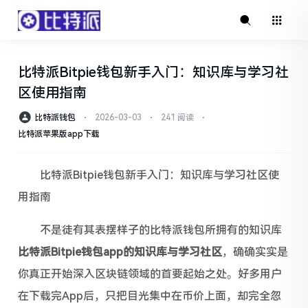
比特派Bitpie钱包新手入门：知识库与学习社
区使用指南
比特派钱包
⋅
2026-03-03
⋅
241 阅读
⋅
比特派苹果版app下载
比特派Bitpie钱包新手入门：知识库与学习社区使
用指南
不是徒有其表摆样子的比特派钱包所拥有的知识库
比特派Bitpie钱包app的知识库与学习社区
，确确实实是
你真正开始深入区块链领域的首要起始之处。好多用户
在下载完App后，只把目光集中在币价上面，却完全忽